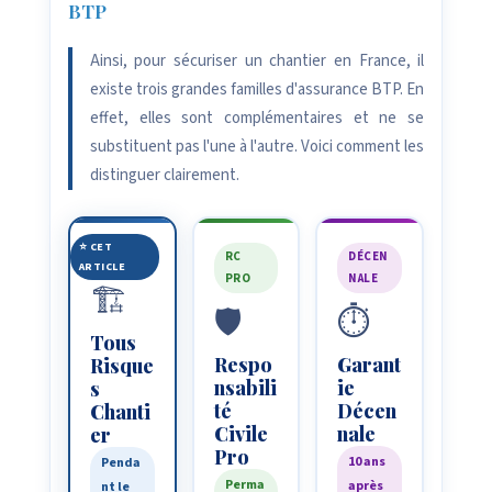
BTP
Ainsi, pour sécuriser un chantier en France, il
existe trois grandes familles d'assurance BTP. En
effet, elles sont complémentaires et ne se
substituent pas l'une à l'autre. Voici comment les
distinguer clairement.
⭐ CET
TRC
RC
DÉCEN
ARTICLE
PRO
NALE
🏗️
🛡️
⏱️
Tous
Respo
Garant
Risque
nsabili
ie
s
té
Décen
Chanti
Civile
nale
er
Pro
10 ans
Penda
Perma
après
nt le