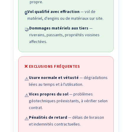
propre.
Vol qualifié avec effraction
— vol de
🔒
matériel, d'engins ou de matériaux sur site.
Dommages matériels aux tiers
—
🤝
riverains, passants, propriétés voisines
affectées.
❌ EXCLUSIONS FRÉQUENTES
Usure normale et vétusté
— dégradations
⚠️
liées au temps et à l'utilisation.
Vices propres du sol
— problèmes
⚠️
géotechniques préexistants, à vérifier selon
contrat.
Pénalités de retard
— délais de livraison
⚠️
et indemnités contractuelles.