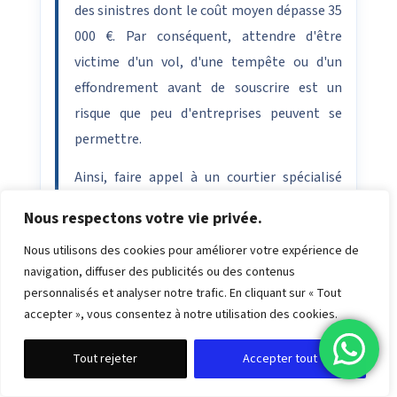
des sinistres dont le coût moyen dépasse 35
000 €. Par conséquent, attendre d'être
victime d'un vol, d'une tempête ou d'un
effondrement avant de souscrire est un
risque que peu d'entreprises peuvent se
permettre.
Ainsi, faire appel à un courtier spécialisé
comme
Lans Assurance
vous garantit
Nous respectons votre vie privée.
d'obtenir la meilleure police TRC au
Nous utilisons des cookies pour améliorer votre expérience de
meilleur prix, avec un accompagnement sur
navigation, diffuser des publicités ou des contenus
mesure à chaque étape de votre projet de
personnalisés et analyser notre trafic. En cliquant sur « Tout
construction en France.
accepter », vous consentez à notre utilisation des cookies.
Tout rejeter
Accepter tout
FAQ — Vos questions sur l'assurance TRC