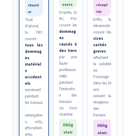
nente
récept
chanti
ion
er
Ensuite, la
RC Pro
Enfin, la
Tout
couvre les
décennale
d'abord,
dommag
couvre les
la TRC
es
vices
couvre
causés à
cachés
tous les
des tiers
graves
dommag
par une
affectant
es
faute
la solidité
matériel
profession
de
s
nelle
l'ouvrage
accident
pendant
dans les 10
els
l'exécutio
ans
survenant
n des
suivant la
pendant
travaux
réception
les travaux
ou hors
des
:
chantier.
travaux.
intempérie
s, vols,
Oblig
Oblig
effondrem
atoir
atoir
ents,