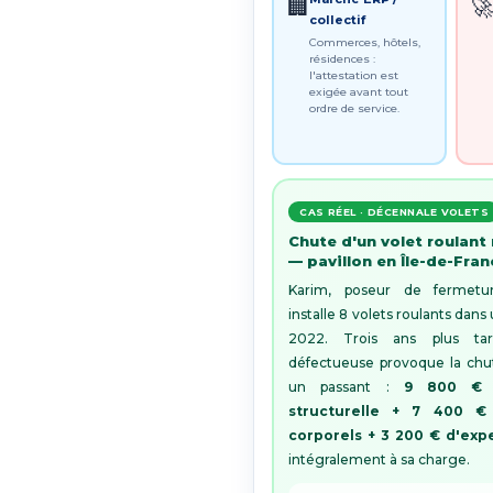
🏢

collectif
Commerces, hôtels,
résidences :
l'attestation est
exigée avant tout
ordre de service.
CAS RÉEL · DÉCENNALE VOLETS
Chute d'un volet roulant
— pavillon en Île-de-Fra
Karim, poseur de fermetur
installe 8 volets roulants dan
2022. Trois ans plus tar
défectueuse provoque la chut
un passant :
9 800 € 
structurelle + 7 400 
corporels + 3 200 € d'expe
intégralement à sa charge.