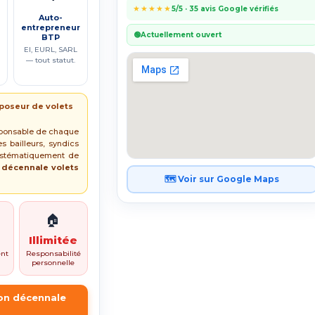
★★★★★
5/5 · 35 avis Google vérifiés
Auto-
entrepreneur
🟢
Actuellement ouvert
BTP
EI, EURL, SARL
— tout statut.
poseur de volets
sponsable de chaque
es bailleurs, syndics
systématiquement de
n décennale volets
🗺️ Voir sur Google Maps
🏠
Illimitée
nt
Responsabilité
personnelle
ion décennale