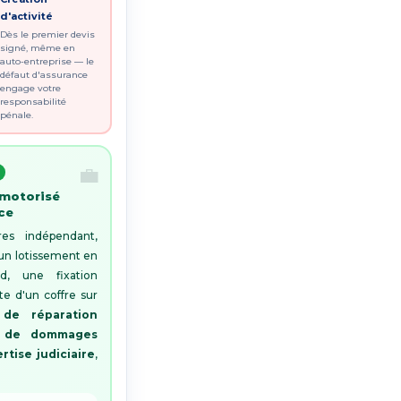

d'activité
Dès le premier devis
signé, même en
auto-entreprise — le
défaut d'assurance
engage votre
responsabilité
pénale.
 motorisé
nce
es indépendant,
s un lotissement en
d, une fixation
e d'un coffre sur
de réparation
€ de dommages
rtise judiciaire
,