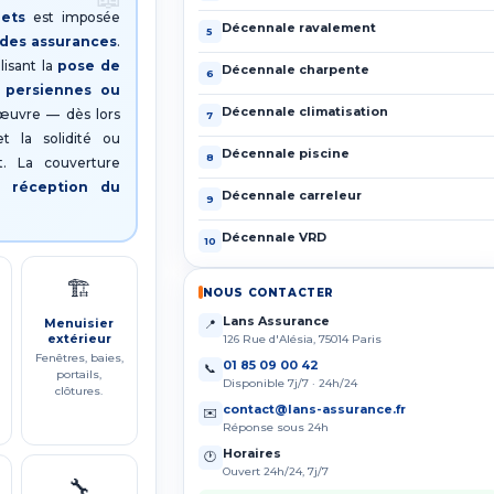
lets
est imposée
Décennale ravalement
5
e des assurances
.
lisant la
pose de
Décennale charpente
6
, persiennes ou
Décennale climatisation
œuvre — dès lors
7
 la solidité ou
Décennale piscine
8
t. La couverture
s réception du
Décennale carreleur
9
Décennale VRD
10
🏗️
NOUS CONTACTER
Lans Assurance
Menuisier
📍
extérieur
126 Rue d'Alésia, 75014 Paris
Fenêtres, baies,
01 85 09 00 42
📞
portails,
Disponible 7j/7 · 24h/24
clôtures.
contact@lans-assurance.fr
✉️
Réponse sous 24h
Horaires
🕐
Ouvert 24h/24, 7j/7
🔧