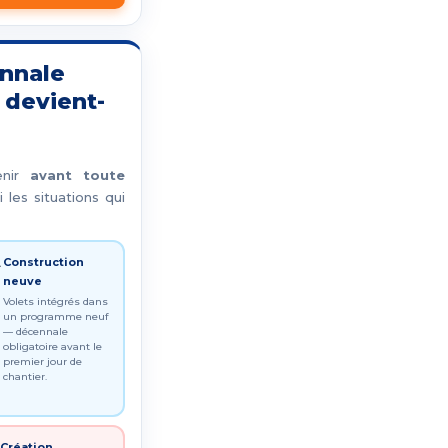
nnale
 devient-
enir
avant toute
ci les situations qui
Construction
️
neuve
Volets intégrés dans
un programme neuf
— décennale
obligatoire avant le
premier jour de
chantier.
Création