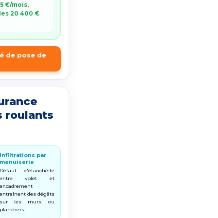
5 €/mois,
 les 20 400 €
té de pose de
surance
 roulants
Infiltrations par
menuiserie
Défaut d'étanchéité
entre volet et
encadrement
entraînant des dégâts
sur les murs ou
planchers.