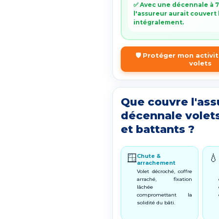
✅ Avec une décennale à 7
l'assureur aurait couvert
intégralement.
🛡️ Protéger mon activi
volets
Que couvre l'as
décennale volets
et battants ?
🪟
💧
Chute &
arrachement
Volet décroché, coffre
arraché, fixation
lâchée
compromettant la
solidité du bâti.