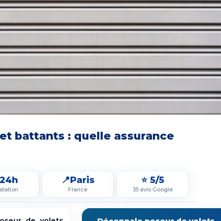
et battants : quelle assurance
 24h
📍Paris
⭐ 5/5
station
France
35 avis Google
oseur de volets
Décennale poseur de volets