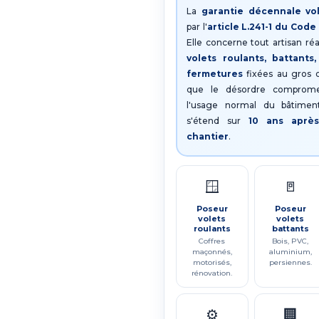
La
garantie décennale vo
par l'
article L.241-1 du Cod
Elle concerne tout artisan réa
volets roulants, battants
fermetures
fixées au gros 
que le désordre compromet
l'usage normal du bâtimen
s'étend sur
10 ans aprè
chantier
.
🪟
🚪
Poseur
Poseur
volets
volets
roulants
battants
Coffres
Bois, PVC,
maçonnés,
aluminium,
motorisés,
persiennes.
rénovation.
⚙️
🏢