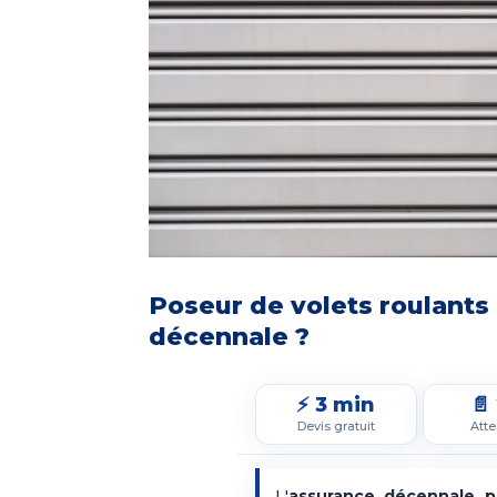
Poseur de volets roulants 
décennale ?
⚡ 3 min
📄
Devis gratuit
Atte
L'
assurance décennale p