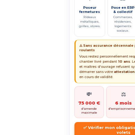
Poseur
Pose en ERP
fermetures
& collectif
Rideaux
Commerces,
métalliques,
résidences,
grilles, stores.
logements
sociaux.
⚠️ Sans assurance décennale 
roulants
Vous restez personnellement re
chantier livré pendant
10 ans
. L
et maîtres d'ouvrage refusent 
démarrer sans votre
attestatio
en cours de validité.
💸
⚖️
75 000 €
6 mois
d'amende
d'emprisonneme
maximale
✅ Vérifier mon obligat
volets