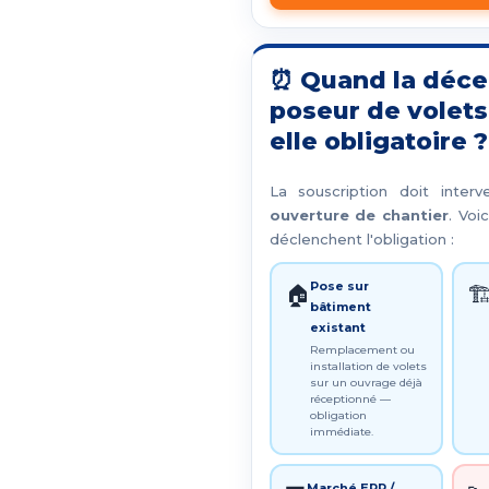
⏰ Quand la déce
poseur de volets
elle obligatoire ?
La souscription doit interv
ouverture de chantier
. Voi
déclenchent l'obligation :
Pose sur
🏠
🏗
bâtiment
existant
Remplacement ou
installation de volets
sur un ouvrage déjà
réceptionné —
obligation
immédiate.
Marché ERP /